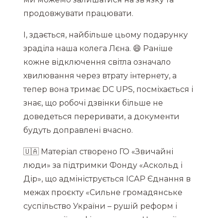
продовжувати працювати.
І, здається, найбільше цьому подарунку
зраділа наша колега Лєна. 😄 Раніше
кожне відключення світла означало
хвилювання через втрату інтернету, а
тепер вона тримає DC UPS, посміхається і
знає, що робочі дзвінки більше не
доведеться переривати, а документи
будуть доправлені вчасно.
🇺🇦 Матеріал створено ГО «Звичайні
люди» за підтримки Фонду «Аскольд і
Дір», що адмініструється ІСАР Єднання в
межах проєкту «Сильне громадянське
суспільство України – рушій реформ і